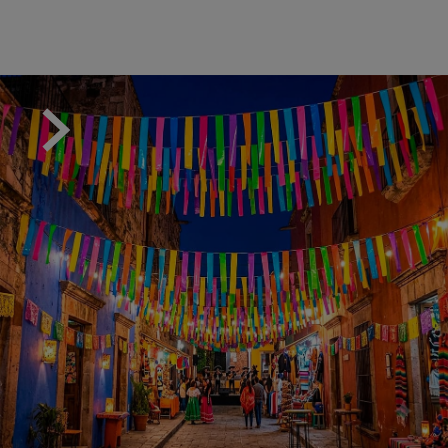
reune los mejores artesanos de papel picado de
día de muertos
Tiempo de elaboracion en el papel
picado personalizado
Tenemos el mejor tiempo de entrega para pedidos
personalizados, compruebalo
papel picado para fiestas infantiles