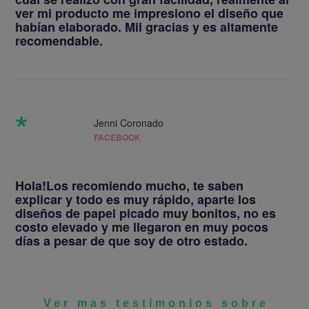
habían elaborado. Mil gracias y es altamente
recomendable.
San salvador Huixcolotla Puebla cuna de
Papel Picado
*
Jenni Coronado
FACEBOOK
Esta artesania proviene de la cultura china
Hola!Los recomiendo mucho, te saben
explicar y todo es muy rápido, aparte los
diseños de papel picado muy bonitos, no es
costo elevado y me llegaron en muy pocos
Vendemos no solo el mejor papel picado,
días a pesar de que soy de otro estado.
el tradicional
Y no solo tenemos papel picado, tenemos línea de
Ver mas testimonios sobre
productos como son caminos de mesa, pompones,
Papel Picado
banderitas, banderitas cocteleras, figuras plegables