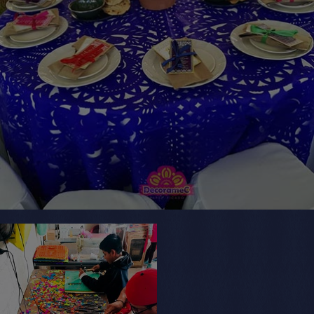
Cinceles con cientos de formas, plomo y martillo
esto basta para darle forma al papel picado de día
de muertos
Papel Picado - Patrimonio Cultural del
estado de Puebla
El 22 de Septiembre de 1998 se declara a la
artesania de Papel Picado como Patrimonio
Cultural del Estado