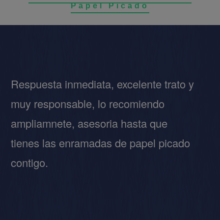
y mas
Respuesta inmediata, excelente trato y
papel picado blanco para boda
muy responsable, lo recomiendo
Nuestro papel china picado llega a cualquier rincon
ampliamnete, asesoria hasta que
por paqueterias como fedex, dhl y el papel picado
es 100% seguro y compra segura.
tienes las enramadas de papel picado
contigo.
Papel Picado desde Mexico para el
mundo
CECILIA SANCHEZ