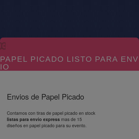
papel picado mexicano
03
Nada mejor que el colorido y las ciento de formas
que hacen lucir su fiesta de papel picado xv años,
PAPEL PICADO LISTO PARA ENV
papel picado boda, papel picado religioso.
IO
Envios de Papel Picado
papel picado para dia de muertos
Contamos con tiras de papel picado en stock
listas para envio express
mas de 15
diseños en papel picado para su evento.
El papel picado en su boda hara darle el toque
100% mexicana