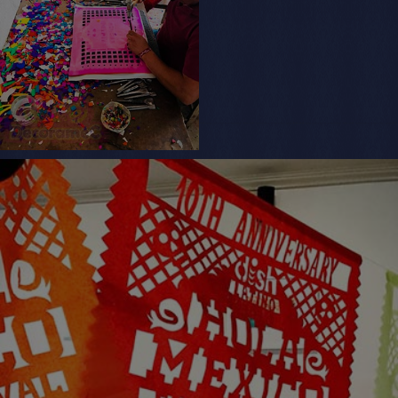
Papel Picado dia de muertos
Te ayudamos en la eleccion del papel picado,
decoracion y cantidad que necesitas para decorar
con papel picado
El papel picado la decoracion mexicana
mas colorida
Cuando compra guirnaldas de papel picado, usted
apoya a mas de 75 artesanos papel china picado,
el papel picado es una tradicion preshipanica.