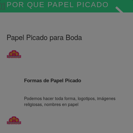
01
POR QUE PAPEL PICADO
Papel Picado para Boda
Guirnaldas Papel Picado
De las manos artesanas de pobladores de San
Salvador Huixcolotla nacen las tiras de papel
picado