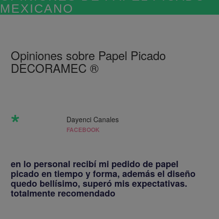
Compra de papel picado de manera
segura y rápida
Opiniones sobre Papel Picado
DECORAMEC ®
Tenemos mas de 28 colores para la eleccion de su
papel picado
*
Dayenci Canales
FACEBOOK
las mejores guirnaldas mexicanas de
papel
en lo personal recibí mi pedido de papel
picado en tiempo y forma, además el diseño
quedo bellísimo, superó mis expectativas.
Podemos hacer toda forma, logotipos, imágenes
totalmente recomendado
religiosas, nombres en papel picado
Decora tu fiesta con papel picado mexicano