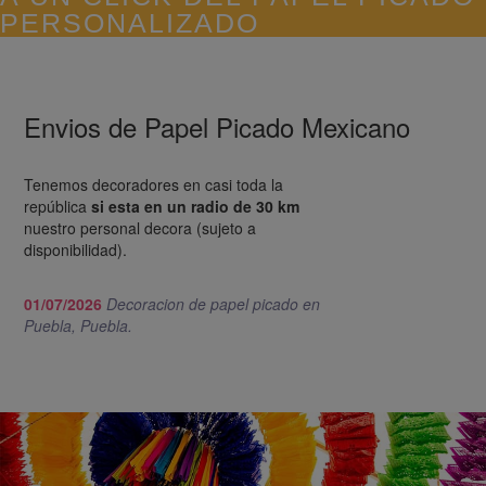
El papel picado en mexico 100%
artesanal
elaboracion de papel picado
Atravesando el valle de tepeaca a unos 40 minutos
Envios de Papel Picado Mexicano
se encuentra san salvador huixcolotla en donde se
elabora el papel picado mexicano artesanal
Tenemos decoradores en casi toda la
Byron Roman
república
si esta en un radio de 30 km
nuestro personal decora (sujeto a
disponibilidad).
01/07/2026
Decoracion de papel picado en
Huixcolotla Puebla cuna del papel picado
Puebla, Puebla.
Huixcolotla cuna de papel picado y donde su
nombre significa "lugar donde abundan espinas
torcidas o encorvadas"