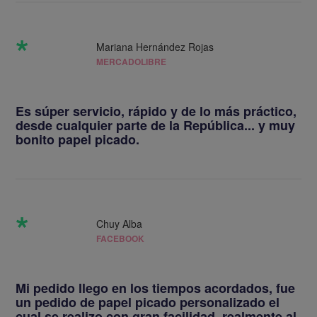
DISPONIBLE en: Plastico
*
Mariana Hernández Rojas
MERCADOLIBRE
Diseños en Papel Picado
tira de papel picado de 5 metros con 10 rectangulos de
38 cm por 45 cm en blanco y colores.
Es súper servicio, rápido y de lo más práctico,
Tenemos mas de 100 diseños de papel picado que
desde cualquier parte de la República... y muy
van acorde a su tematica
bonito papel picado.
*
Chuy Alba
Papel Picado Cumpleaños
FACEBOOK
De las manos artesanas de pobladores de San
Mi pedido llego en los tiempos acordados, fue
Salvador Huixcolotla nacen las tiras de papel
un pedido de papel picado personalizado el
picado
cual se realizo con gran facilidad, realmente al
ver mi producto me impresiono el diseño que