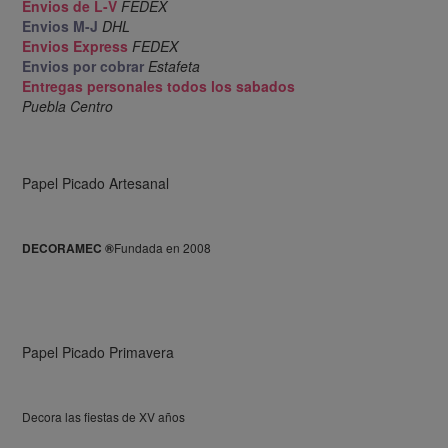
Envios de L-V
FEDEX
Envios M-J
DHL
Envios Express
FEDEX
Envios por cobrar
Estafeta
Entregas personales todos los sabados
Puebla Centro
comprar papel picado para fiestas
En papel picado DECORAMEC hemos innovado los
Papel Picado Artesanal
diseños siendo cada detalle el mas importante y
sobre todo el papel picado esta hecho con amor
DECORAMEC ®
Fundada en 2008
Papel Picado Primavera
Papel Picado fiesta mexicana
Decora las fiestas de XV años
El papel picado de día de muertos es una tradicion
que tiene mas de 100 años, por ello DECORAMEC