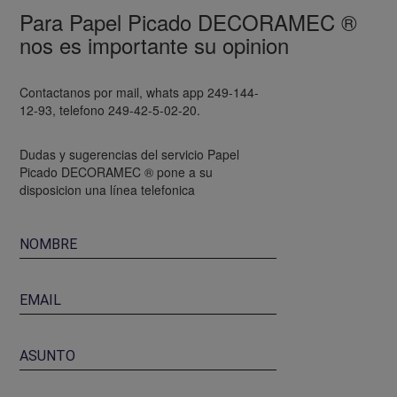
Para Papel Picado DECORAMEC ®
nos es importante su opinion
Contactanos por mail, whats app 249-144-
12-93, telefono 249-42-5-02-20.
tendidos de papel picado
Dudas y sugerencias del servicio Papel
Picado DECORAMEC ® pone a su
Tenemos el mejor tiempo de entrega para pedidos
disposicion una línea telefonica
personalizados, compruebalo.
Papel Picado envio express
Olvido comprar el papel picado para su fiesta
tenemos papel picado con envio express con
entrega al día habil siguiente después de su pago