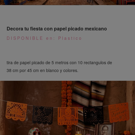
El papel picado para fiesta infantil lo podemos
personalizar con el nombre, fecha, con el personaje
que lo requiera, el papel picado siempre artesanal
Papel Picado Toda Ocasion
DISPONIBLE en: Papel y Plastico
tira de papel picado de 5 metros con 10 rectangulos de
tiras papel picado multicolor
38 cm por 45 cm en blanco y colores.
Tenemos mas de 30 colores de papel y 28 colores
en plastico todo para tener un papel picado
multicolor y su fiesta sea a la mexicana