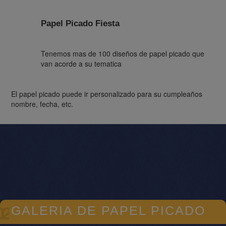
Origen de Papel Picado
Esta artesania proviene de la cultura china
El papel picado puede ir personalizado para su cumpleaños
nombre, fecha, etc.
Asesorias sobre el Papel Picado
Le sugerimos la decoracion con papel picado
mexicano, colocacion y cantidad que necesita para
que su evento luzca magnifico con el tradicional
papel picado
02
GALERIA DE PAPEL PICADO