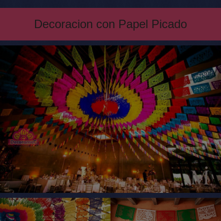
Decoracion con Papel Picado
Seguimiento en su compra de Papel
Picado
Antes de comprar guirnaldas de papel picado,
durante su compra de papel china picado y
después de realizar su pedido de papel picado
cumpleaños
Papel Picado Mexicano artesanal y
original
Tenemos el mejor tiempo de entrega para pedidos