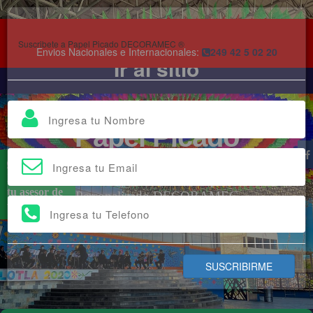
Suscribete a Papel Picado DECORAMEC ®
Envios Nacionales e Internacionales:
249 42 5 02 20
Ir al sitio
Papel Picado
Soy
Ximena,
16 años Vendiendo Online, Papel Picado
tu asesor de
Personalizado DECORAMEC
venta